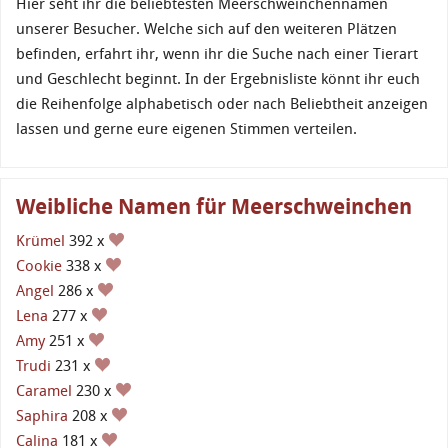
Hier seht ihr die beliebtesten Meerschweinchennamen
unserer Besucher. Welche sich auf den weiteren Plätzen
befinden, erfahrt ihr, wenn ihr die Suche nach einer Tierart
und Geschlecht beginnt. In der Ergebnisliste könnt ihr euch
die Reihenfolge alphabetisch oder nach Beliebtheit anzeigen
lassen und gerne eure eigenen Stimmen verteilen.
Weibliche Namen für Meerschweinchen
Krümel
392 x
Cookie
338 x
Angel
286 x
Lena
277 x
Amy
251 x
Trudi
231 x
Caramel
230 x
Saphira
208 x
Calina
181 x