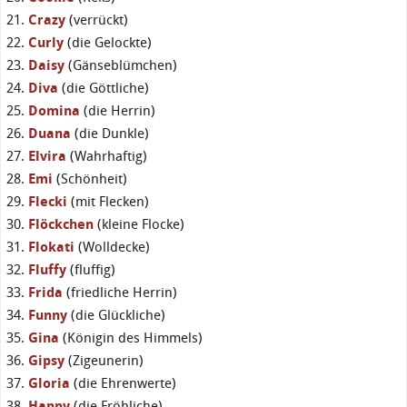
Crazy
(verrückt)
Curly
(die Gelockte)
Daisy
(Gänseblümchen)
Diva
(die Göttliche)
Domina
(die Herrin)
Duana
(die Dunkle)
Elvira
(Wahrhaftig)
Emi
(Schönheit)
Flecki
(mit Flecken)
Flöckchen
(kleine Flocke)
Flokati
(Wolldecke)
Fluffy
(fluffig)
Frida
(friedliche Herrin)
Funny
(die Glückliche)
Gina
(Königin des Himmels)
Gipsy
(Zigeunerin)
Gloria
(die Ehrenwerte)
Happy
(die Fröhliche)