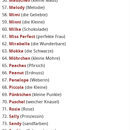
Mäuschen
(kleine Maus)
Melody
(Melodie)
Mimi
(die Geliebte)
Minni
(die Kleine)
Milka
(Schokolade)
Miss Perfect
(perfekte Frau)
Mirabelle
(die Wunderbare)
Mokka
(die Schwarze)
Möhrchen
(kleine Möhre)
Peaches
(Pfirsich)
Peanut
(Erdnuss)
Penelope
(Weberin)
Piccola
(die Kleine)
Pünktchen
(kleine Punkte)
Puschel
(weicher Knäuel)
Rosie
(Rose)
Sally
(Prinzessin)
Sandy
(sandfarben)