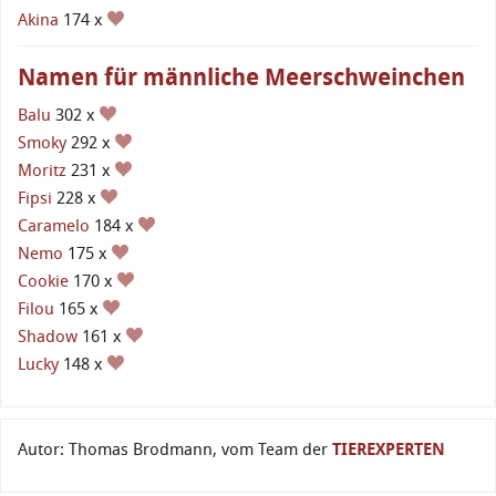
Akina
174 x
Namen für männliche Meerschweinchen
Balu
302 x
Smoky
292 x
Moritz
231 x
Fipsi
228 x
Caramelo
184 x
Nemo
175 x
Cookie
170 x
Filou
165 x
Shadow
161 x
Lucky
148 x
Autor: Thomas Brodmann, vom Team der
TIEREXPERTEN