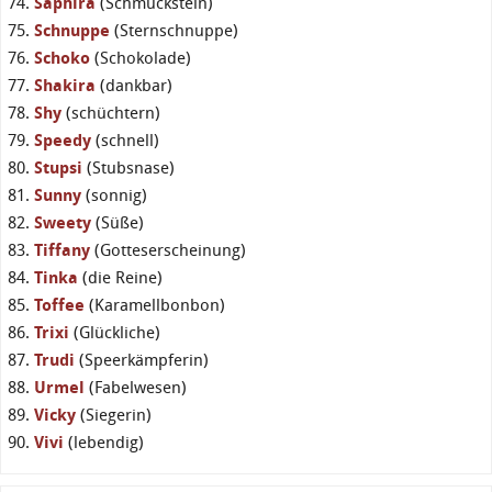
Saphira
(Schmuckstein)
Schnuppe
(Sternschnuppe)
Schoko
(Schokolade)
Shakira
(dankbar)
Shy
(schüchtern)
Speedy
(schnell)
Stupsi
(Stubsnase)
Sunny
(sonnig)
Sweety
(Süße)
Tiffany
(Gotteserscheinung)
Tinka
(die Reine)
Toffee
(Karamellbonbon)
Trixi
(Glückliche)
Trudi
(Speerkämpferin)
Urmel
(Fabelwesen)
Vicky
(Siegerin)
Vivi
(lebendig)