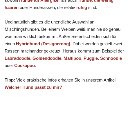
sowohl
Hunde für Allergiker
als auch
Hunde, die wenig
haaren
oder Hunderassen, die relativ
ruhig
sind.
Und natürlich gibt es die unendliche Auswahl an
Mischlingshunden. Bei einem Welpen weiß man nie so genau,
was man wirklich bekommt. Außer Sie entscheiden sich für
einen
Hybridhund (Designerdog)
. Dabei werden gezielt zwei
Rassen miteinander gekreuzt. Heraus kommt zum Beispiel der
Labradoodle
,
Goldendoodle
,
Maltipoo
,
Puggle
,
Schnoodle
oder
Cockapoo
.
Tipp:
Viele praktische Infos erhalten Sie in unserem Artikel
Welcher Hund passt zu mir?