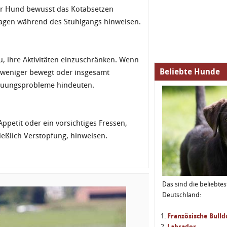
 Ihr Hund bewusst das Kotabsetzen
agen während des Stuhlgangs hinweisen.
u, ihre Aktivitäten einzuschränken. Wenn
Beliebte Hunde
h weniger bewegt oder insgesamt
rdauungsprobleme hindeuten.
Appetit oder ein vorsichtiges Fressen,
eßlich Verstopfung, hinweisen.
Das sind die beliebte
Deutschland:
Französische Bull
Labrador