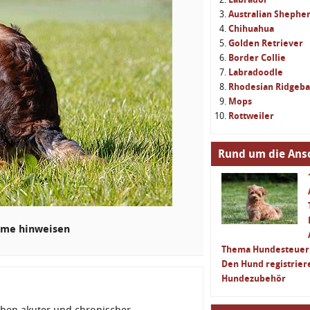
Australian Shephe
Chihuahua
Golden Retriever
Border Collie
Labradoodle
Rhodesian Ridgeb
Mops
Rottweiler
Rund um die Ans
eme hinweisen
Thema Hundesteuer
Den Hund registrier
Hundezubehör