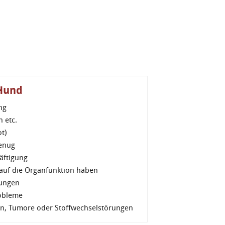
 Hund
ng
 etc.
t)
enug
äftigung
uf die Organfunktion haben
ungen
robleme
n, Tumore oder Stoffwechselstörungen