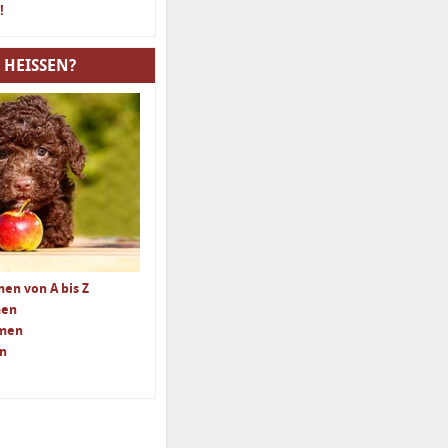
!
 HEISSEN?
en von A bis Z
men
amen
n