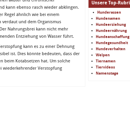
chen akuter und chronischer
Unsere Top-Rubr
 und kann ebenso rasch wieder abklingen.
Hunderassen
der Regel ähnlich wie bei einem
Hundenamen
ch verdaut und dem Organismus
Hundeerziehung
 Der Nahrungsbrei kann nicht mehr
Hundeernährung
ehmenden Entziehung von Wasser führt.
Hundeanschaffung
Hundegesundheit
Verstopfung kann es zu einer Dehnung
Hundeverhalten
ibel ist. Dies könnte bedeuten, dass der
Welpen
en beim Kotabsetzen hat. Um solche
Tiernamen
Tiervideos
 bei wiederkehrender Verstopfung
Namenstage