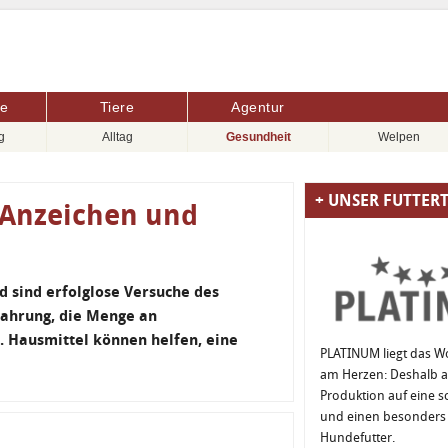
re
Tiere
Agentur
g
Alltag
Gesundheit
Welpen
+ UNSER FUTTER
 Anzeichen und
 sind erfolglose Versuche des
Nahrung, die Menge an
. Hausmittel können helfen, eine
PLATINUM liegt das W
am Herzen: Deshalb ac
Produktion auf eine 
und einen besonders 
Hundefutter.