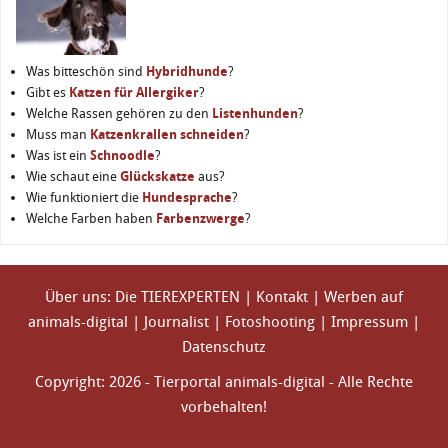
Was bitteschön sind
Hybridhunde
?
Gibt es
Katzen für Allergiker
?
Welche Rassen gehören zu den
Listenhunden
?
Muss man
Katzenkrallen schneiden
?
Was ist ein
Schnoodle
?
Wie schaut eine
Glückskatze
aus?
Wie funktioniert die
Hundesprache
?
Welche Farben haben
Farbenzwerge
?
Über uns: Die TIEREXPERTEN
|
Kontakt
|
Werben auf
animals-digital
|
Journalist
|
Fotoshooting
|
Impressum
|
Datenschutz
Copyright: 2026 - Tierportal animals-digital - Alle Rechte
vorbehalten!