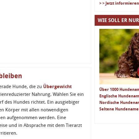
> > Jetzt informieren
WIE SOLL ER NUR
bleiben
 Gerade Hunde, die zu
Übergewicht
Über 1000 Hundenam
orienreduzierter Nahrung. Wählen Sie ein
Englische Hundena
f des Hundes richtet. Ein ausgiebiger
Nordische Hunden
Seltene Hundename
 den Körper mit allen notwendigen
orien aufgenommen werden. Eine
weise und in Absprache mit dem Tierarzt
ritieren.