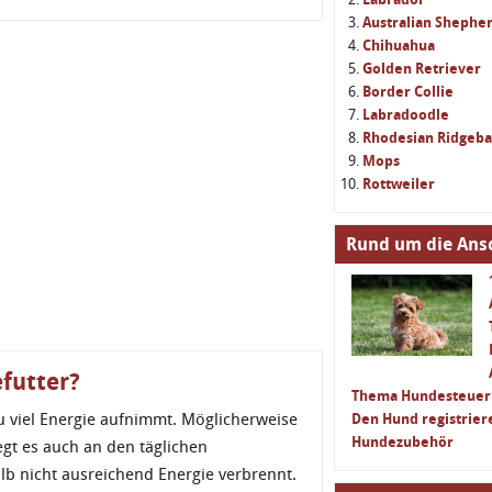
Australian Shephe
Chihuahua
Golden Retriever
Border Collie
Labradoodle
Rhodesian Ridgeb
Mops
Rottweiler
Rund um die Ans
efutter?
Thema Hundesteuer
zu viel Energie aufnimmt. Möglicherweise
Den Hund registrier
Hundezubehör
iegt es auch an den täglichen
lb nicht ausreichend Energie verbrennt.