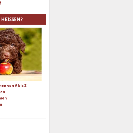
!
 HEISSEN?
en von A bis Z
men
amen
n