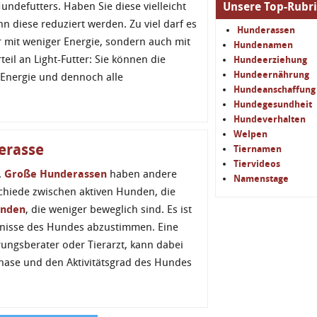
undefutters. Haben Sie diese vielleicht
Unsere Top-Rubr
 diese reduziert werden. Zu viel darf es
Hunderassen
r mit weniger Energie, sondern auch mit
Hundenamen
eil an Light-Futter: Sie können die
Hundeerziehung
Hundeernährung
 Energie und dennoch alle
Hundeanschaffung
Hundegesundheit
Hundeverhalten
Welpen
derasse
Tiernamen
Tiervideos
.
Große Hunderassen
haben andere
Namenstage
schiede zwischen aktiven Hunden, die
unden
, die weniger beweglich sind. Es ist
ürfnisse des Hundes abzustimmen. Eine
ungsberater oder Tierarzt, kann dabei
sphase und den Aktivitätsgrad des Hundes