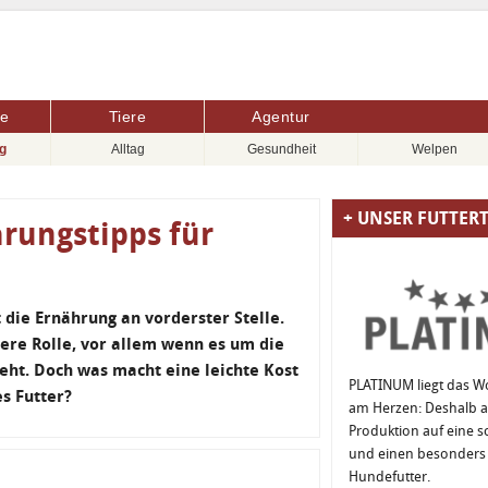
re
Tiere
Agentur
g
Alltag
Gesundheit
Welpen
+ UNSER FUTTER
rungstipps für
die Ernährung an vorderster Stelle.
ere Rolle, vor allem wenn es um die
ht. Doch was macht eine leichte Kost
PLATINUM liegt das W
s Futter?
am Herzen: Deshalb ac
Produktion auf eine 
und einen besonders 
Hundefutter.