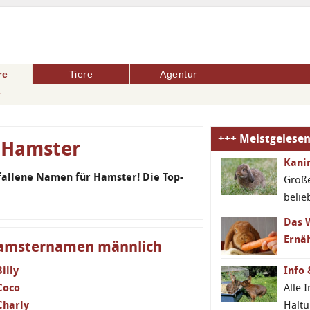
re
Tiere
Agentur
r
+++ Meistgelesen
 Hamster
Kanin
gefallene Namen für Hamster! Die Top-
Große
belie
Das W
Ernä
amsternamen männlich
Info 
Billy
Alle 
Coco
Haltu
Charly