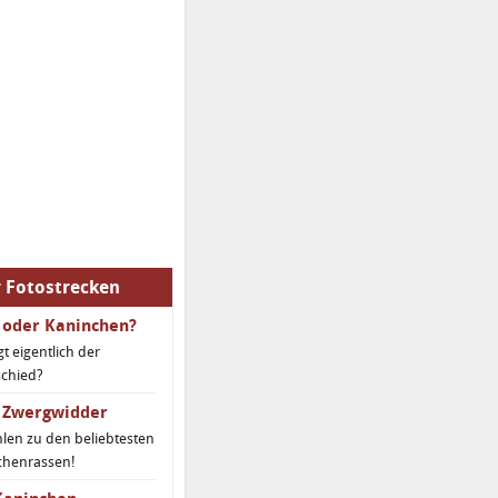
r Fotostrecken
 oder Kaninchen?
gt eigentlich der
schied?
 Zwergwidder
hlen zu den beliebtesten
chenrassen!