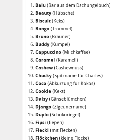
Balu
(Bär aus dem Dschungelbuch)
Beauty
(Hübsche)
Biscuit
(Keks)
Bongo
(Trommel)
Bruno
(Brauner)
Buddy
(Kumpel)
Cappuccino
(Milchkaffee)
Caramel
(Karamell)
Cashew
(Cashewnuss)
Chucky
(Spitzname für Charles)
Coco
(Abkürzung für Kokos)
Cookie
(Keks)
Daisy
(Gänseblümchen)
Django
(Zigeunername)
Duplo
(Schokoriegel)
Fipsi
(fiepen)
Flecki
(mit Flecken)
Flöckchen
(kleine Flocke)