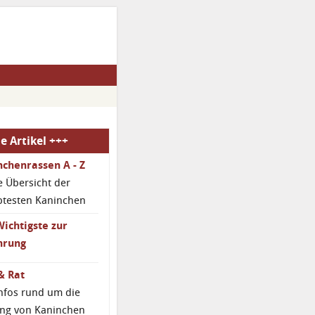
e Artikel +++
chenrassen A - Z
 Übersicht der
btesten Kaninchen
ichtigste zur
hrung
& Rat
Infos rund um die
ng von Kaninchen