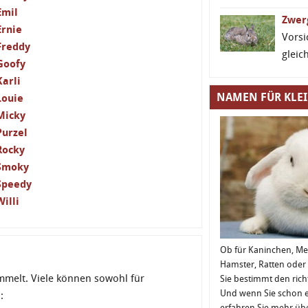
Emil
Zwer
Ernie
Vorsi
Freddy
gleic
Goofy
Karli
NAMEN FÜR KLEI
Louie
Micky
Purzel
Rocky
Smoky
Speedy
Willi
Ob für Kaninchen, M
Hamster, Ratten oder
melt. Viele können sowohl für
Sie bestimmt den ric
Und wenn Sie schon 
:
erfahren Sie mehr üb