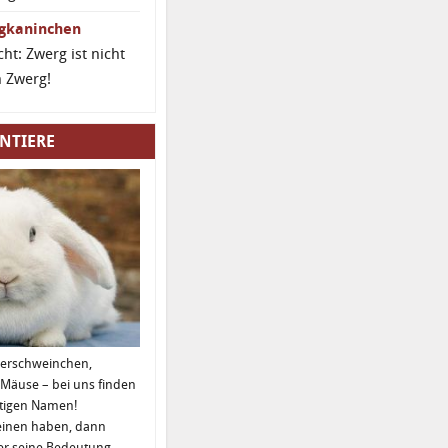
gkaninchen
cht: Zwerg ist nicht
h Zwerg!
NTIERE
eerschweinchen,
 Mäuse – bei uns finden
htigen Namen!
einen haben, dann
er seine Bedeutung.