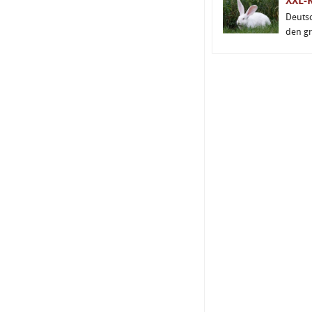
XXL-
Deuts
den g