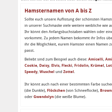
Hamsternamen von A bis Z
Sollte euch unsere Auflistung der schönsten Hams
in unserer Suchmaske viele weitere weibliche wie
Ihr könnt den Anfangsbuchstaben wählen oder eine
vorkommt. Zu jedem Namen bekommt ihr Infos über
ihr die Möglichkeit, eurem Hamster einen Namen zu
passt.
Beliebt sind zum Beispiel auch diese:
Amicelli
,
Am
Cookie
,
Daisy
,
Elvis
,
Flecki
,
Fridolin
,
Krümel
,
Lot
Speedy
,
Wuschel
und
Zottel
.
Ihr könnt auch nach einer bestimmten Farbe suche
(die Dunkle),
Flöckchen
(von Schneeflocke),
Brown
oder
Gwendolyn
(die weiße Blume).