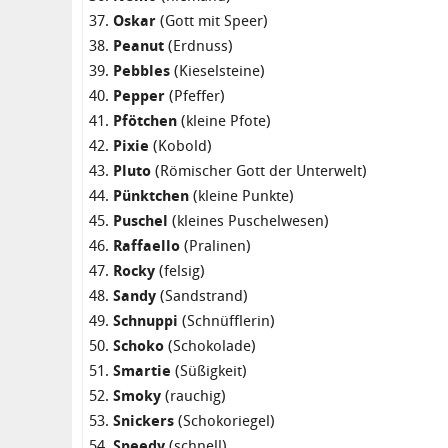
Oskar
(Gott mit Speer)
Peanut
(Erdnuss)
Pebbles
(Kieselsteine)
Pepper
(Pfeffer)
Pfötchen
(kleine Pfote)
Pixie
(Kobold)
Pluto
(Römischer Gott der Unterwelt)
Pünktchen
(kleine Punkte)
Puschel
(kleines Puschelwesen)
Raffaello
(Pralinen)
Rocky
(felsig)
Sandy
(Sandstrand)
Schnuppi
(Schnüfflerin)
Schoko
(Schokolade)
Smartie
(Süßigkeit)
Smoky
(rauchig)
Snickers
(Schokoriegel)
Speedy
(schnell)