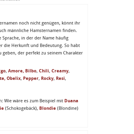
ternamen noch nicht genügen, könnt ihr
 auch männliche Hamsternamen finden.
 Sprache, in der der Name häufig
 die Herkunft und Bedeutung. So habt
 geben, der perfekt zu seinem Charakter
igo
,
Amore,
Bilbo
,
Chili
,
Creamy
,
te,
Obelix
,
Pepper
,
Rocky
,
Resi
,
n: Wie wäre es zum Beispiel mit
Duana
ie
(Schokogebäck),
Blondie
(Blondine)