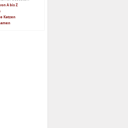
on A bis Z
n
e Katzen
nnamen