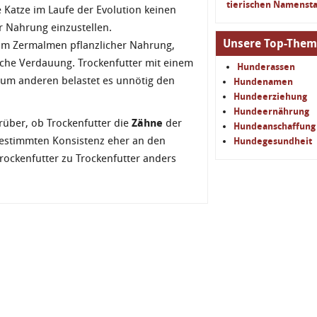
tierischen Namenst
e Katze im Laufe der Evolution keinen
r Nahrung einzustellen.
Unsere Top-The
um Zermalmen pflanzlicher Nahrung,
iche Verdauung. Trockenfutter mit einem
Hunderassen
 zum anderen belastet es unnötig den
Hundenamen
Hundeerziehung
Hundeernährung
über, ob Trockenfutter die
Zähne
der
Hundeanschaffung
r bestimmten Konsistenz eher an den
Hundegesundheit
Trockenfutter zu Trockenfutter anders