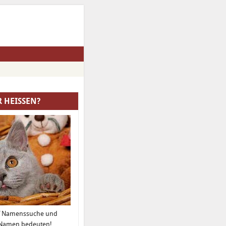
R HEISSEN?
uf Namenssuche und
e Namen bedeuten!