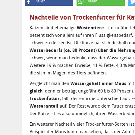
teilen
teilen
Nachteile von Trockenfutter für K
Katzen sind ehemalige
Wüstentiere
. Um zu überleb
bezieht sich vor allem auf ihren Flüssigkeitsbedarf,
schwer zu decken ist. Die Katze hat sich deshalb dar
Wasserbedarfs (ca. 80 Prozent) über die Nahrun
schwer, wenn man bedenkt, dass der Wassergehalt e
Weitere 19 % machen Eiweiße, 11 % Fette, 4,3 % Mi
die sich im Magen des Tiers befinden.
Vergleicht man den
Wassergehalt einer Maus
mit 
gleich
, denn er beträgt ungefähr 60 bis 80 Prozent
Trockenfutter,
fällt der enorme Unterschied auf: E
Wasseranteil
auf! Der Rest wurde dem Futter entz
Der Katze ist es also unmöglich, ihren Wasserbedar
Ein weiterer Nachteil vieler Trockenfutter-Sorten is
Beispiel der Maus kann man sehen, dass der Anteil 