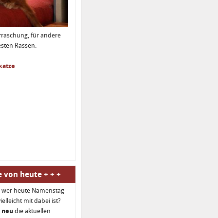
raschung, für andere
testen Rassen:
katze
 von heute + + +
n, wer heute Namenstag
elleicht mit dabei ist?
h neu
die aktuellen