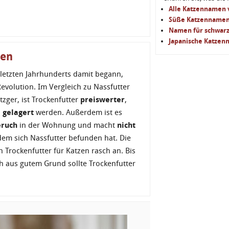
Alle Katzennamen v
Süße Katzenname
Namen für schwarz
Japanische Katze
zen
s letzten Jahrhunderts damit begann,
Revolution. Im Vergleich zu Nassfutter
zger, ist Trockenfutter
preiswerter
,
 gelagert
werden. Außerdem ist es
eruch
in der Wohnung und macht
nicht
 dem sich Nassfutter befunden hat. Die
n Trockenfutter für Katzen rasch an. Bis
h aus gutem Grund sollte Trockenfutter