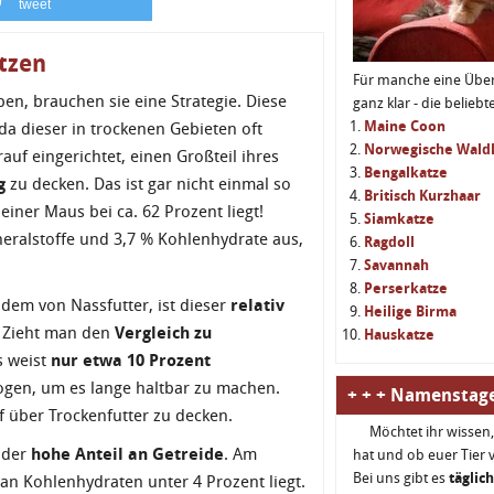
tweet
atzen
Für manche eine Über
en, brauchen sie eine Strategie. Diese
ganz klar - die belieb
Maine Coon
 da dieser in trockenen Gebieten oft
Norwegische Wald
auf eingerichtet, einen Großteil ihres
Bengalkatze
g
zu decken. Das ist gar nicht einmal so
Britisch Kurzhaar
iner Maus bei ca. 62 Prozent liegt!
Siamkatze
neralstoffe und 3,7 % Kohlenhydrate aus,
Ragdoll
Savannah
Perserkatze
dem von Nassfutter, ist dieser
relativ
Heilige Birma
. Zieht man den
Vergleich zu
Hauskatze
s weist
nur etwa 10 Prozent
ogen, um es lange haltbar zu machen.
+ + + Namenstage
f über Trockenfutter zu decken.
Möchtet ihr wisse
t der
hohe Anteil an Getreide
. Am
hat und ob euer Tier vi
Bei uns gibt es
täglic
an Kohlenhydraten unter 4 Prozent liegt.