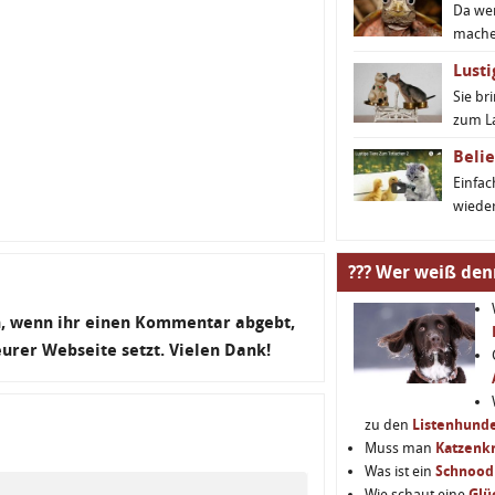
Da we
machen
Lusti
Sie br
zum L
Belie
Einfa
wieder
??? Wer weiß den
en, wenn ihr einen Kommentar abgebt,
 eurer Webseite setzt. Vielen Dank!
zu den
Listenhund
Muss man
Katzenkr
Was ist ein
Schnood
Wie schaut eine
Glü