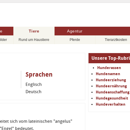
re
Tiere
Agentur
ilder
Rund um Haustiere
Pferde
Tierarztkosten
Unsere Top-Rubr
Hunderassen
Sprachen
Hundenamen
Hundeerziehung
Englisch
Hundeernährung
Deutsch
Hundeanschaffung
Hundegesundheit
Hundeverhalten
leitet sich vom lateinischen "angelus"
"Engel" bedeutet.