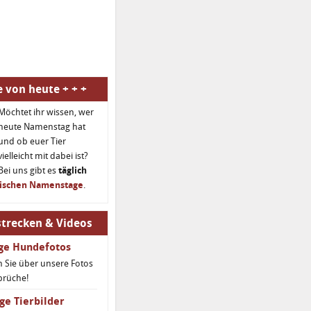
 von heute + + +
Möchtet ihr wissen, wer
heute Namenstag hat
und ob euer Tier
vielleicht mit dabei ist?
Bei uns gibt es
täglich
rischen Namenstage
.
trecken & Videos
ige Hundefotos
 Sie über unsere Fotos
prüche!
ge Tierbilder