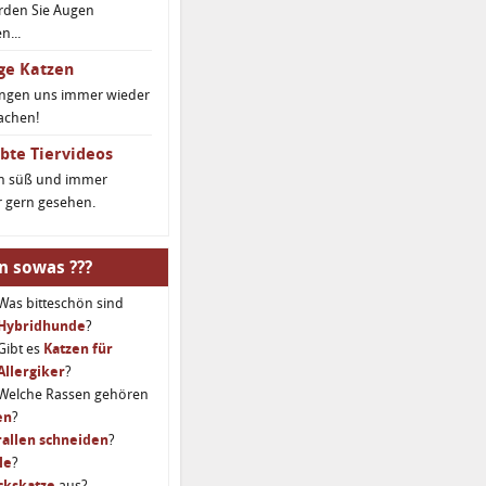
rden Sie Augen
...
ge Katzen
ingen uns immer wieder
achen!
bte Tiervideos
ch süß und immer
 gern gesehen.
n sowas ???
Was bitteschön sind
Hybridhunde
?
Gibt es
Katzen für
Allergiker
?
Welche Rassen gehören
en
?
allen schneiden
?
le
?
ckskatze
aus?