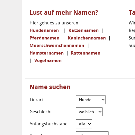
Lust auf mehr Namen?
T
Hier geht es zu unseren
Wi
Hundenamen
|
Katzennamen
|
Be
Pferdenamen
|
Kaninchennamen
|
Su
Meerschweinchennamen
|
Su
Hamsternamen
|
Rattennamen
|
Vogelnamen
Name suchen
Tierart
Geschlecht
Anfangsbuchstabe