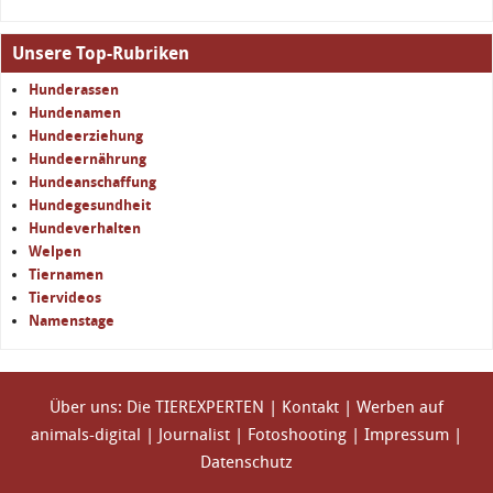
Unsere Top-Rubriken
Hunderassen
Hundenamen
Hundeerziehung
Hundeernährung
Hundeanschaffung
Hundegesundheit
Hundeverhalten
Welpen
Tiernamen
Tiervideos
Namenstage
Über uns: Die TIEREXPERTEN
|
Kontakt
|
Werben auf
animals-digital
|
Journalist
|
Fotoshooting
|
Impressum
|
Datenschutz