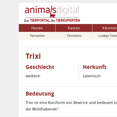
Hunde
Katzen
Kleintie
Tiernamen
Tiervideos
Lustige Tierb
Trixi
Geschlecht
Herkunft
weiblich
Lateinisch
Bedeutung
Trixi ist eine Kurzform von Beatrice und bedeutet so
die Wohlhabende".