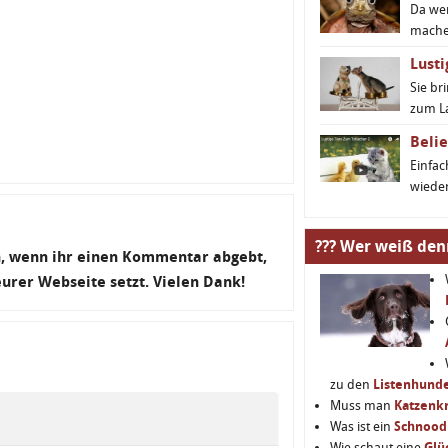
Da we
machen
Lusti
Sie br
zum L
Belie
Einfa
wieder
??? Wer weiß den
en, wenn ihr einen Kommentar abgebt,
 eurer Webseite setzt. Vielen Dank!
zu den
Listenhund
Muss man
Katzenkr
Was ist ein
Schnood
Wie schaut eine
Glü