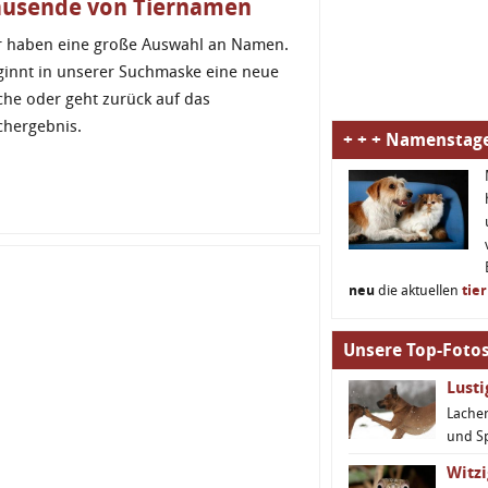
ausende von Tiernamen
r haben eine große Auswahl an Namen.
ginnt in unserer Suchmaske eine neue
che oder geht zurück auf das
chergebnis.
+ + + Namenstage
neu
die aktuellen
tie
Unsere Top-Fotos
Lust
Lachen
und S
Witzi