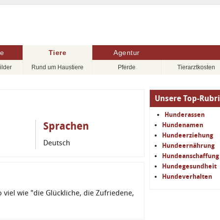
re
Tiere
Agentur
ilder
Rund um Haustiere
Pferde
Tierarztkosten
Unsere Top-Rubr
Hunderassen
Sprachen
Hundenamen
Hundeerziehung
Deutsch
Hundeernährung
Hundeanschaffung
Hundegesundheit
Hundeverhalten
 viel wie "die Glückliche, die Zufriedene,