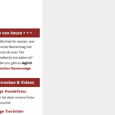
 von heute + + +
Möchtet ihr wissen, wer
heute Namenstag hat
und ob euer Tier
vielleicht mit dabei ist?
Bei uns gibt es
täglich
rischen Namenstage
.
trecken & Videos
ige Hundefotos
 Sie über unsere Fotos
prüche!
ge Tierbilder