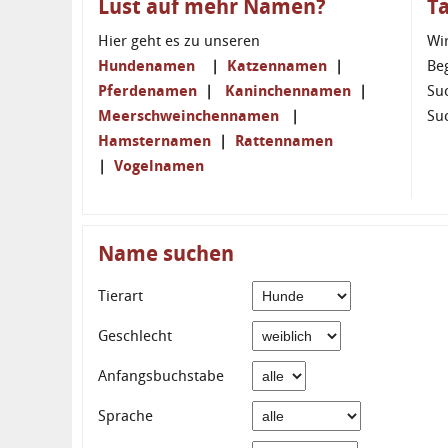
Lust auf mehr Namen?
T
Hier geht es zu unseren
Wi
Hundenamen
|
Katzennamen
|
Be
Pferdenamen
|
Kaninchennamen
|
Su
Meerschweinchennamen
|
Su
Hamsternamen
|
Rattennamen
|
Vogelnamen
Name suchen
Tierart
Geschlecht
Anfangsbuchstabe
Sprache