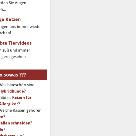
rden Sie Augen
...
ge Katzen
ingen uns immer wieder
achen!
bte Tiervideos
ch süß und immer
 gern gesehen.
n sowas ???
Was bitteschön sind
Hybridhunde
?
Gibt es
Katzen für
Allergiker
?
Welche Rassen gehören
en
?
allen schneiden
?
le
?
ckskatze
aus?