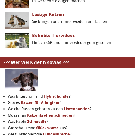
Da werden Sie Augen machen...
Lustige Katzen
Sie bringen uns immer wieder zum Lachen!
Beliebte Tiervideos
Einfach süß und immer wieder gern gesehen.
??? Wer weiß denn sowas ???
Was bitteschön sind
Hybridhunde
?
Gibt es
Katzen für Allergiker
?
Welche Rassen gehören zu den
Listenhunden
?
Muss man
Katzenkrallen schneiden
?
Was ist ein
Schnoodle
?
Wie schaut eine
Glückskatze
aus?
Wie funktioniert die
Hundesprache
?