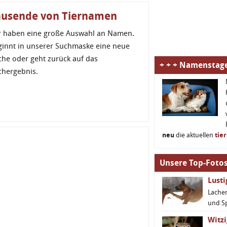
ausende von Tiernamen
r haben eine große Auswahl an Namen.
ginnt in unserer Suchmaske eine neue
che oder geht zurück auf das
+ + + Namenstage
chergebnis.
neu
die aktuellen
tie
Unsere Top-Fotos
Lust
Lachen
und S
Witzi