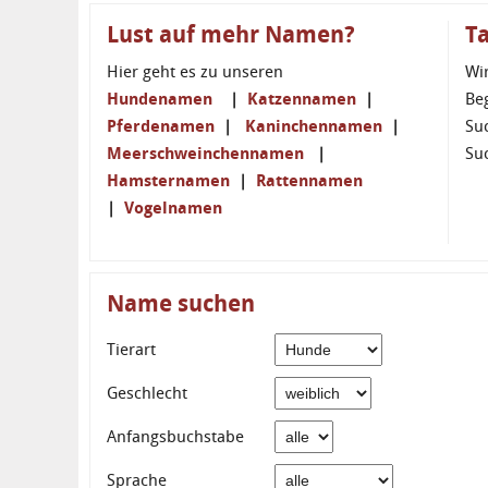
Lust auf mehr Namen?
T
Hier geht es zu unseren
Wi
Hundenamen
|
Katzennamen
|
Be
Pferdenamen
|
Kaninchennamen
|
Su
Meerschweinchennamen
|
Su
Hamsternamen
|
Rattennamen
|
Vogelnamen
Name suchen
Tierart
Geschlecht
Anfangsbuchstabe
Sprache