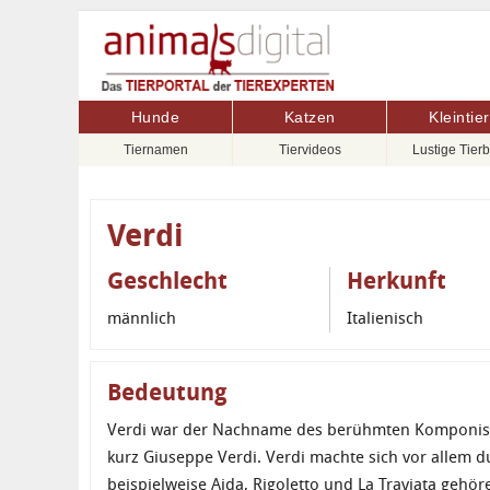
Hunde
Katzen
Kleintie
Tiernamen
Tiervideos
Lustige Tierb
Verdi
Geschlecht
Herkunft
männlich
Italienisch
Bedeutung
Verdi war der Nachname des berühmten Komponist
kurz Giuseppe Verdi. Verdi machte sich vor allem 
beispielweise Aida, Rigoletto und La Traviata gehö