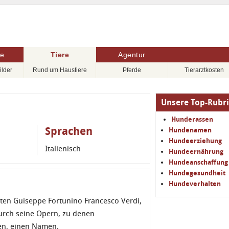
re
Tiere
Agentur
ilder
Rund um Haustiere
Pferde
Tierarztkosten
Unsere Top-Rubr
Hunderassen
Sprachen
Hundenamen
Hundeerziehung
Italienisch
Hundeernährung
Hundeanschaffung
Hundegesundheit
Hundeverhalten
en Guiseppe Fortunino Francesco Verdi,
durch seine Opern, zu denen
ren, einen Namen.