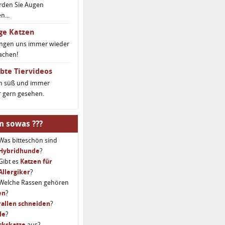
rden Sie Augen
...
ge Katzen
ingen uns immer wieder
achen!
bte Tiervideos
ch süß und immer
 gern gesehen.
n sowas ???
Was bitteschön sind
Hybridhunde
?
Gibt es
Katzen für
Allergiker
?
Welche Rassen gehören
en
?
allen schneiden
?
le
?
ckskatze
aus?