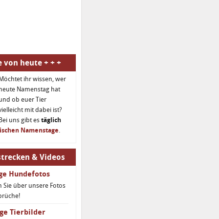
 von heute + + +
Möchtet ihr wissen, wer
heute Namenstag hat
und ob euer Tier
vielleicht mit dabei ist?
Bei uns gibt es
täglich
rischen Namenstage
.
trecken & Videos
ige Hundefotos
 Sie über unsere Fotos
prüche!
ge Tierbilder