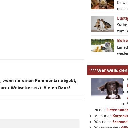
Da we
machen
Lusti
Sie br
zum L
Belie
Einfa
wieder
??? Wer weiß den
en, wenn ihr einen Kommentar abgebt,
 eurer Webseite setzt. Vielen Dank!
zu den
Listenhund
Muss man
Katzenkr
Was ist ein
Schnood
Wie schaut eine
Glü