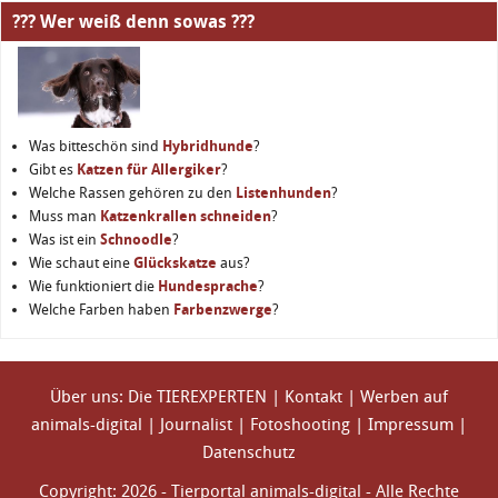
??? Wer weiß denn sowas ???
Was bitteschön sind
Hybridhunde
?
Gibt es
Katzen für Allergiker
?
Welche Rassen gehören zu den
Listenhunden
?
Muss man
Katzenkrallen schneiden
?
Was ist ein
Schnoodle
?
Wie schaut eine
Glückskatze
aus?
Wie funktioniert die
Hundesprache
?
Welche Farben haben
Farbenzwerge
?
Über uns: Die TIEREXPERTEN
|
Kontakt
|
Werben auf
animals-digital
|
Journalist
|
Fotoshooting
|
Impressum
|
Datenschutz
Copyright: 2026 - Tierportal animals-digital - Alle Rechte