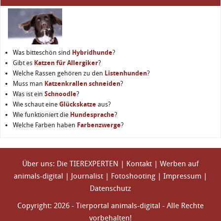
Was bitteschön sind
Hybridhunde
?
Gibt es
Katzen für Allergiker
?
Welche Rassen gehören zu den
Listenhunden
?
Muss man
Katzenkrallen schneiden
?
Was ist ein
Schnoodle
?
Wie schaut eine
Glückskatze
aus?
Wie funktioniert die
Hundesprache
?
Welche Farben haben
Farbenzwerge
?
Über uns: Die TIEREXPERTEN
|
Kontakt
|
Werben auf
animals-digital
|
Journalist
|
Fotoshooting
|
Impressum
|
Datenschutz
Copyright: 2026 - Tierportal animals-digital - Alle Rechte
vorbehalten!