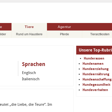
re
Tiere
Agentur
ilder
Rund um Haustiere
Pferde
Tierarztkosten
Unsere Top-Rubr
Hunderassen
Sprachen
Hundenamen
Hundeerziehung
Englisch
Hundeernährung
Italienisch
Hundeanschaffung
Hundegesundheit
Hundeverhalten
utet „die Liebe, die Teure“. Im