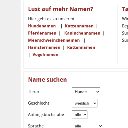
Lust auf mehr Namen?
T
Hier geht es zu unseren
Wi
Hundenamen
|
Katzennamen
|
Be
Pferdenamen
|
Kaninchennamen
|
Su
Meerschweinchennamen
|
Su
Hamsternamen
|
Rattennamen
|
Vogelnamen
Name suchen
Tierart
Geschlecht
Anfangsbuchstabe
Sprache