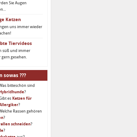
rden Sie Augen
...
ge Katzen
ingen uns immer wieder
achen!
bte Tiervideos
ch süß und immer
 gern gesehen.
n sowas ???
Was bitteschön sind
Hybridhunde
?
Gibt es
Katzen für
Allergiker
?
Welche Rassen gehören
en
?
allen schneiden
?
le
?
ckskatze
aus?