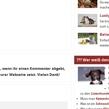
Da we
machen
Lusti
Sie br
zum L
Belie
Einfa
wieder
??? Wer weiß den
en, wenn ihr einen Kommentar abgebt,
 eurer Webseite setzt. Vielen Dank!
zu den
Listenhund
Muss man
Katzenkr
Was ist ein
Schnood
Wie schaut eine
Glü