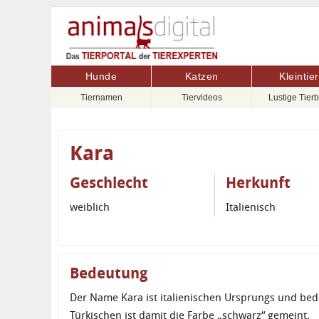
Hunde
Katzen
Kleintie
Tiernamen
Tiervideos
Lustige Tierb
Kara
Geschlecht
Herkunft
weiblich
Italienisch
Bedeutung
Der Name Kara ist italienischen Ursprungs und bede
Türkischen ist damit die Farbe „schwarz“ gemeint.