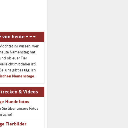
 von heute + + +
Möchtet ihr wissen, wer
heute Namenstag hat
und ob euer Tier
vielleicht mit dabei ist?
Bei uns gibt es
täglich
rischen Namenstage
.
trecken & Videos
ige Hundefotos
 Sie über unsere Fotos
prüche!
ge Tierbilder