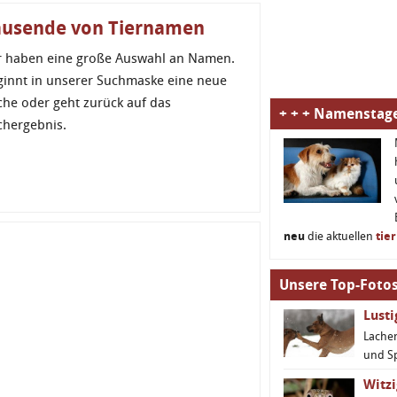
ausende von Tiernamen
r haben eine große Auswahl an Namen.
ginnt in unserer Suchmaske eine neue
che oder geht zurück auf das
+ + + Namenstage
chergebnis.
neu
die aktuellen
tie
Unsere Top-Fotos
Lust
Lachen
und S
Witzi