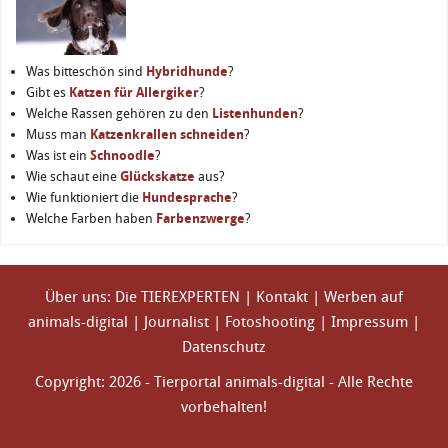
Was bitteschön sind
Hybridhunde
?
Gibt es
Katzen für Allergiker
?
Welche Rassen gehören zu den
Listenhunden
?
Muss man
Katzenkrallen schneiden
?
Was ist ein
Schnoodle
?
Wie schaut eine
Glückskatze
aus?
Wie funktioniert die
Hundesprache
?
Welche Farben haben
Farbenzwerge
?
Über uns: Die TIEREXPERTEN
|
Kontakt
|
Werben auf
animals-digital
|
Journalist
|
Fotoshooting
|
Impressum
|
Datenschutz
Copyright: 2026 - Tierportal animals-digital - Alle Rechte
vorbehalten!