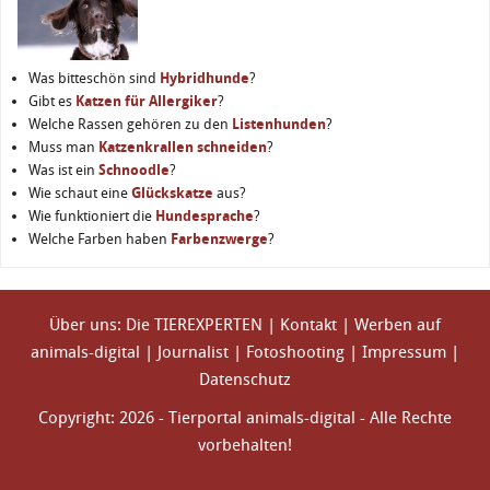
Was bitteschön sind
Hybridhunde
?
Gibt es
Katzen für Allergiker
?
Welche Rassen gehören zu den
Listenhunden
?
Muss man
Katzenkrallen schneiden
?
Was ist ein
Schnoodle
?
Wie schaut eine
Glückskatze
aus?
Wie funktioniert die
Hundesprache
?
Welche Farben haben
Farbenzwerge
?
Über uns: Die TIEREXPERTEN
|
Kontakt
|
Werben auf
animals-digital
|
Journalist
|
Fotoshooting
|
Impressum
|
Datenschutz
Copyright: 2026 - Tierportal animals-digital - Alle Rechte
vorbehalten!