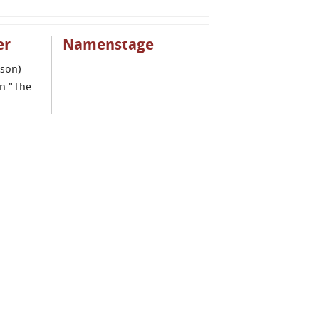
er
Namenstage
uson)
on "The