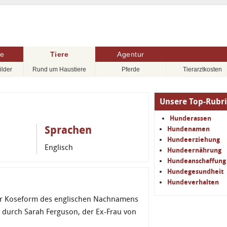
re
Tiere
Agentur
ilder
Rund um Haustiere
Pferde
Tierarztkosten
Unsere Top-Rubr
Hunderassen
Sprachen
Hundenamen
Hundeerziehung
Englisch
Hundeernährung
Hundeanschaffung
Hundegesundheit
Hundeverhalten
iner Koseform des englischen Nachnamens
durch Sarah Ferguson, der Ex-Frau von