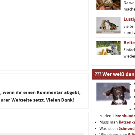
Da we
machen
Lusti
Sie br
zum L
Belie
Einfa
wieder
??? Wer weiß den
en, wenn ihr einen Kommentar abgebt,
 eurer Webseite setzt. Vielen Dank!
zu den
Listenhund
Muss man
Katzenkr
Was ist ein
Schnood
Wie schaut eine
Glü