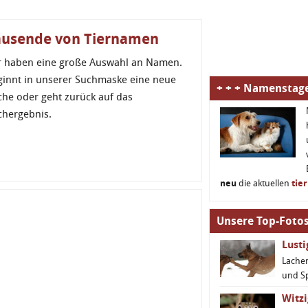
ausende von Tiernamen
r haben eine große Auswahl an Namen.
ginnt in unserer Suchmaske eine neue
+ + + Namenstage
che oder geht zurück auf das
chergebnis.
neu
die aktuellen
tie
Unsere Top-Fotos
Lust
Lachen
und S
Witzi