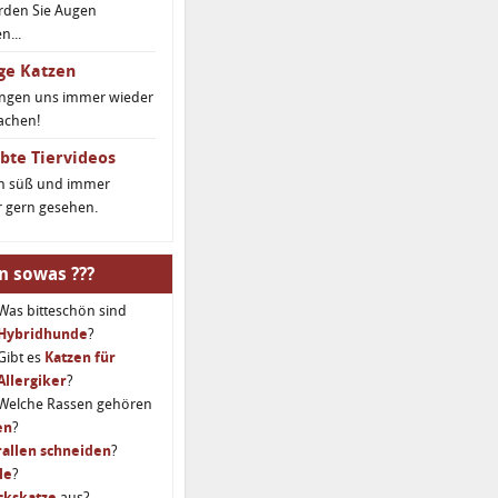
rden Sie Augen
...
ge Katzen
ingen uns immer wieder
achen!
bte Tiervideos
ch süß und immer
 gern gesehen.
n sowas ???
Was bitteschön sind
Hybridhunde
?
Gibt es
Katzen für
Allergiker
?
Welche Rassen gehören
en
?
allen schneiden
?
le
?
ckskatze
aus?