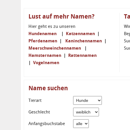
Lust auf mehr Namen?
T
Hier geht es zu unseren
Wi
Hundenamen
|
Katzennamen
|
Be
Pferdenamen
|
Kaninchennamen
|
Su
Meerschweinchennamen
|
Su
Hamsternamen
|
Rattennamen
|
Vogelnamen
Name suchen
Tierart
Geschlecht
Anfangsbuchstabe