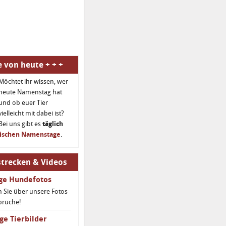
 von heute + + +
Möchtet ihr wissen, wer
heute Namenstag hat
und ob euer Tier
vielleicht mit dabei ist?
Bei uns gibt es
täglich
rischen Namenstage
.
trecken & Videos
ige Hundefotos
 Sie über unsere Fotos
prüche!
ge Tierbilder