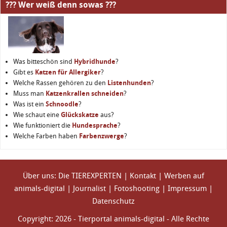
??? Wer weiß denn sowas ???
Was bitteschön sind
Hybridhunde
?
Gibt es
Katzen für Allergiker
?
Welche Rassen gehören zu den
Listenhunden
?
Muss man
Katzenkrallen schneiden
?
Was ist ein
Schnoodle
?
Wie schaut eine
Glückskatze
aus?
Wie funktioniert die
Hundesprache
?
Welche Farben haben
Farbenzwerge
?
Über uns: Die TIEREXPERTEN
|
Kontakt
|
Werben auf
animals-digital
|
Journalist
|
Fotoshooting
|
Impressum
|
Datenschutz
Copyright: 2026 - Tierportal animals-digital - Alle Rechte