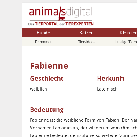
Hunde
Katzen
Kleintie
Tiernamen
Tiervideos
Lustige Tierb
Fabienne
Geschlecht
Herkunft
weiblich
Lateinisch
Bedeutung
Fabienne ist die weibliche Form von Fabian. Der Na
Vornamen Fabianus ab, der wiederum vom römische
Fabienne bedeutet demzufolge so viel wie "zum Ges