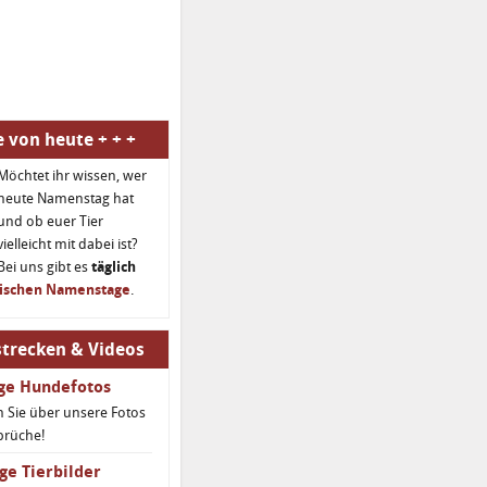
 von heute + + +
Möchtet ihr wissen, wer
heute Namenstag hat
und ob euer Tier
vielleicht mit dabei ist?
Bei uns gibt es
täglich
rischen Namenstage
.
trecken & Videos
ige Hundefotos
 Sie über unsere Fotos
prüche!
ge Tierbilder