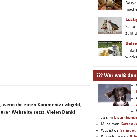
Da we
machen
Lusti
Sie br
zum L
Belie
Einfa
wieder
??? Wer weiß den
en, wenn ihr einen Kommentar abgebt,
 eurer Webseite setzt. Vielen Dank!
zu den
Listenhund
Muss man
Katzenkr
Was ist ein
Schnood
Wie schaut eine
Glü