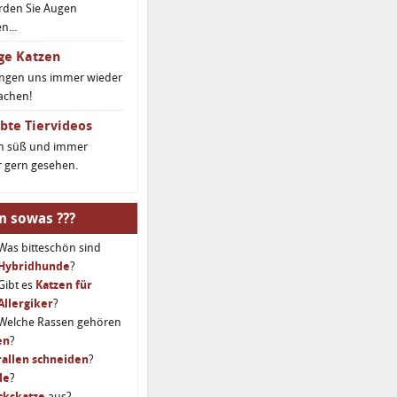
rden Sie Augen
...
ge Katzen
ingen uns immer wieder
achen!
bte Tiervideos
ch süß und immer
 gern gesehen.
n sowas ???
Was bitteschön sind
Hybridhunde
?
Gibt es
Katzen für
Allergiker
?
Welche Rassen gehören
en
?
allen schneiden
?
le
?
ckskatze
aus?