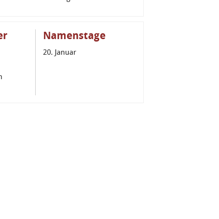
er
Namenstage
20. Januar
n