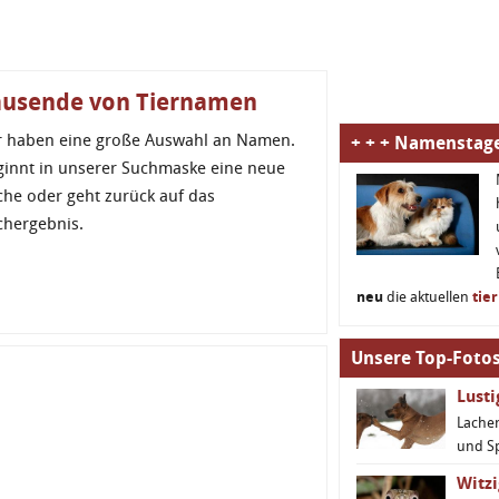
ausende von Tiernamen
r haben eine große Auswahl an Namen.
+ + + Namenstage
ginnt in unserer Suchmaske eine neue
che oder geht zurück auf das
chergebnis.
neu
die aktuellen
tie
Unsere Top-Fotos
Lust
Lachen
und S
Witzi