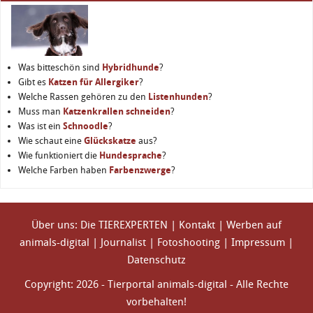
Was bitteschön sind
Hybridhunde
?
Gibt es
Katzen für Allergiker
?
Welche Rassen gehören zu den
Listenhunden
?
Muss man
Katzenkrallen schneiden
?
Was ist ein
Schnoodle
?
Wie schaut eine
Glückskatze
aus?
Wie funktioniert die
Hundesprache
?
Welche Farben haben
Farbenzwerge
?
Über uns: Die TIEREXPERTEN
|
Kontakt
|
Werben auf
animals-digital
|
Journalist
|
Fotoshooting
|
Impressum
|
Datenschutz
Copyright: 2026 - Tierportal animals-digital - Alle Rechte
vorbehalten!