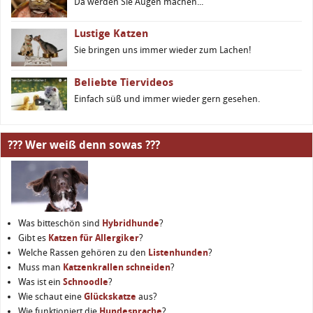
Da werden Sie Augen machen...
Lustige Katzen
Sie bringen uns immer wieder zum Lachen!
Beliebte Tiervideos
Einfach süß und immer wieder gern gesehen.
??? Wer weiß denn sowas ???
Was bitteschön sind
Hybridhunde
?
Gibt es
Katzen für Allergiker
?
Welche Rassen gehören zu den
Listenhunden
?
Muss man
Katzenkrallen schneiden
?
Was ist ein
Schnoodle
?
Wie schaut eine
Glückskatze
aus?
Wie funktioniert die
Hundesprache
?