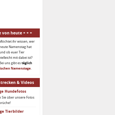
 von heute + + +
Möchtet ihr wissen, wer
heute Namenstag hat
und ob euer Tier
vielleicht mit dabei ist?
Bei uns gibt es
täglich
rischen Namenstage
.
trecken & Videos
ige Hundefotos
 Sie über unsere Fotos
prüche!
ge Tierbilder