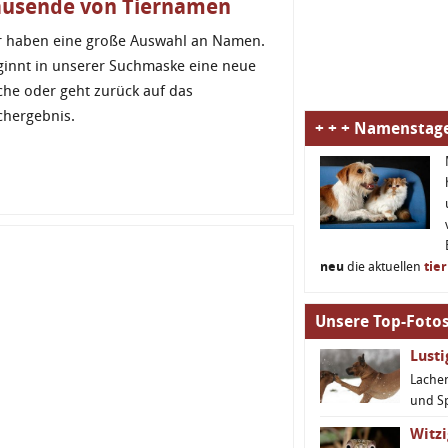
ausende von Tiernamen
r haben eine große Auswahl an Namen.
ginnt in unserer Suchmaske eine neue
che oder geht zurück auf das
chergebnis.
+ + + Namenstage
neu
die aktuellen
tie
Unsere Top-Fotos
Lust
Lachen
und S
Witzi