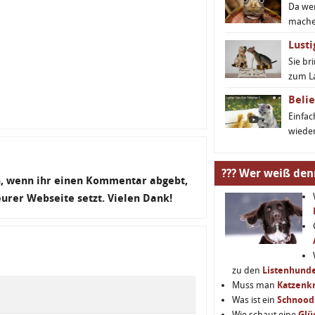
Da we
machen
Lusti
Sie br
zum L
Belie
Einfa
wieder
??? Wer weiß den
en, wenn ihr einen Kommentar abgebt,
 eurer Webseite setzt. Vielen Dank!
zu den
Listenhund
Muss man
Katzenkr
Was ist ein
Schnood
Wie schaut eine
Glü