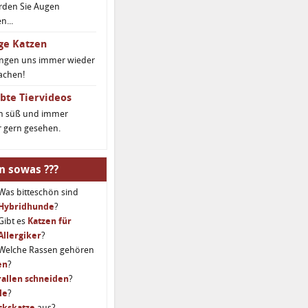
rden Sie Augen
...
ge Katzen
ingen uns immer wieder
achen!
bte Tiervideos
ch süß und immer
 gern gesehen.
n sowas ???
Was bitteschön sind
Hybridhunde
?
Gibt es
Katzen für
Allergiker
?
Welche Rassen gehören
en
?
allen schneiden
?
le
?
ckskatze
aus?