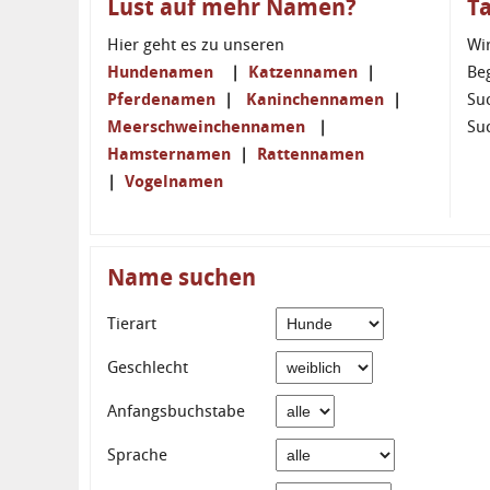
Lust auf mehr Namen?
T
Hier geht es zu unseren
Wi
Hundenamen
|
Katzennamen
|
Be
Pferdenamen
|
Kaninchennamen
|
Su
Meerschweinchennamen
|
Su
Hamsternamen
|
Rattennamen
|
Vogelnamen
Name suchen
Tierart
Geschlecht
Anfangsbuchstabe
Sprache