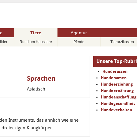
re
Tiere
Agentur
ilder
Rund um Haustiere
Pferde
Tierarztkosten
Unsere Top-Rubr
Hunderassen
Sprachen
Hundenamen
Hundeerziehung
Asiatisch
Hundeernährung
Hundeanschaffung
Hundegesundheit
Hundeverhalten
en Instruments, das ähnlich wie eine
n dreieckigen Klangkörper.