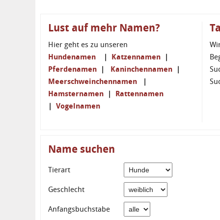
Lust auf mehr Namen?
T
Hier geht es zu unseren
Wi
Hundenamen
|
Katzennamen
|
Be
Pferdenamen
|
Kaninchennamen
|
Su
Meerschweinchennamen
|
Su
Hamsternamen
|
Rattennamen
|
Vogelnamen
Name suchen
Tierart
Geschlecht
Anfangsbuchstabe