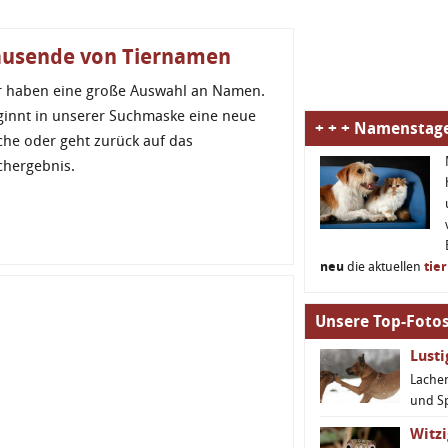
ausende von Tiernamen
r haben eine große Auswahl an Namen.
ginnt in unserer Suchmaske eine neue
+ + + Namenstage
che oder geht zurück auf das
chergebnis.
neu
die aktuellen
tie
Unsere Top-Fotos
Lust
Lachen
und S
Witzi