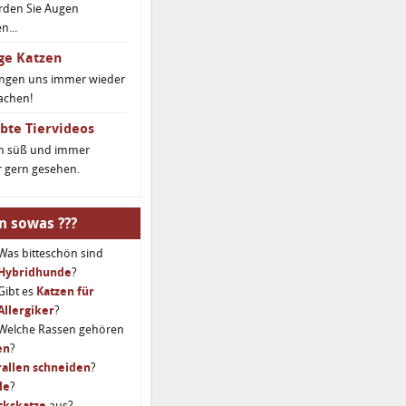
rden Sie Augen
...
ge Katzen
ingen uns immer wieder
achen!
bte Tiervideos
ch süß und immer
 gern gesehen.
n sowas ???
Was bitteschön sind
Hybridhunde
?
Gibt es
Katzen für
Allergiker
?
Welche Rassen gehören
en
?
allen schneiden
?
le
?
ckskatze
aus?