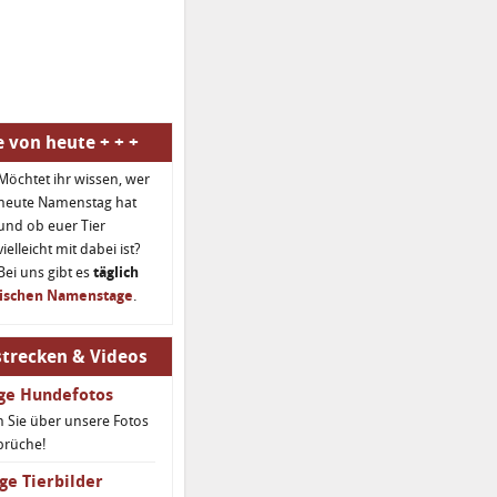
 von heute + + +
Möchtet ihr wissen, wer
heute Namenstag hat
und ob euer Tier
vielleicht mit dabei ist?
Bei uns gibt es
täglich
rischen Namenstage
.
trecken & Videos
ige Hundefotos
 Sie über unsere Fotos
prüche!
ge Tierbilder