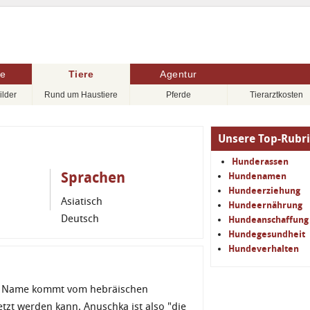
re
Tiere
Agentur
ilder
Rund um Haustiere
Pferde
Tierarztkosten
Unsere Top-Rubr
Hunderassen
Sprachen
Hundenamen
Hundeerziehung
Asiatisch
Hundeernährung
Deutsch
Hundeanschaffung
Hundegesundheit
Hundeverhalten
er Name kommt vom hebräischen
tzt werden kann. Anuschka ist also "die