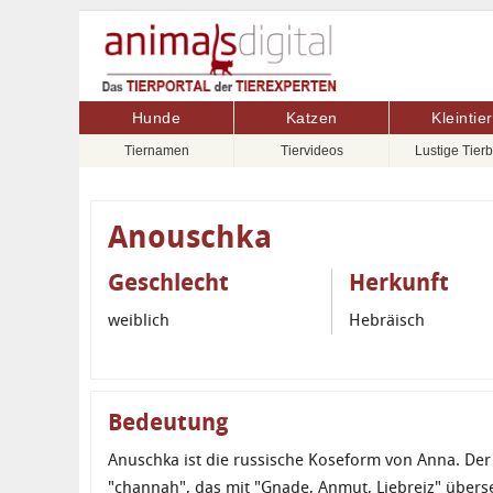
Hunde
Katzen
Kleintie
Tiernamen
Tiervideos
Lustige Tierb
Anouschka
Geschlecht
Herkunft
weiblich
Hebräisch
Bedeutung
Anuschka ist die russische Koseform von Anna. D
"channah", das mit "Gnade, Anmut, Liebreiz" überse