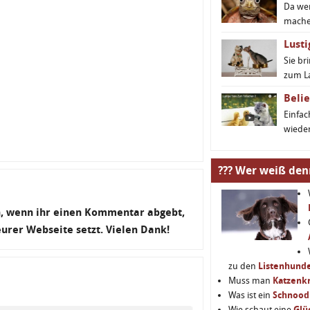
Da we
machen
Lusti
Sie br
zum L
Belie
Einfa
wieder
??? Wer weiß den
en, wenn ihr einen Kommentar abgebt,
 eurer Webseite setzt. Vielen Dank!
zu den
Listenhund
Muss man
Katzenkr
Was ist ein
Schnood
Wie schaut eine
Glü