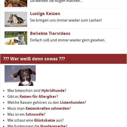
Da werden Sie Augen machen...
Lustige Katzen
Sie bringen uns immer wieder zum Lachen!
Beliebte Tiervideos
Einfach süß und immer wieder gern gesehen.
??? Wer weiß denn sowas ???
Was bitteschön sind
Hybridhunde
?
Gibt es
Katzen für Allergiker
?
Welche Rassen gehören zu den
Listenhunden
?
Muss man
Katzenkrallen schneiden
?
Was ist ein
Schnoodle
?
Wie schaut eine
Glückskatze
aus?
Wie funktioniert die
Hundesprache
?