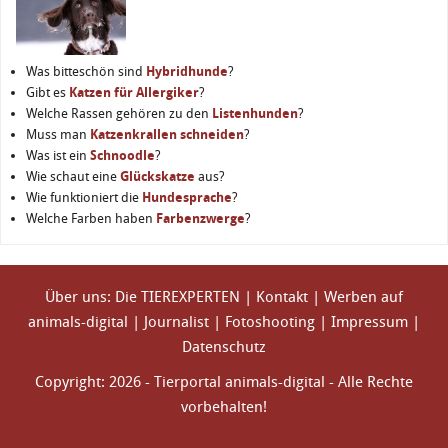
Was bitteschön sind
Hybridhunde
?
Gibt es
Katzen für Allergiker
?
Welche Rassen gehören zu den
Listenhunden
?
Muss man
Katzenkrallen schneiden
?
Was ist ein
Schnoodle
?
Wie schaut eine
Glückskatze
aus?
Wie funktioniert die
Hundesprache
?
Welche Farben haben
Farbenzwerge
?
Über uns: Die TIEREXPERTEN
|
Kontakt
|
Werben auf
animals-digital
|
Journalist
|
Fotoshooting
|
Impressum
|
Datenschutz
Copyright: 2026 - Tierportal animals-digital - Alle Rechte
vorbehalten!