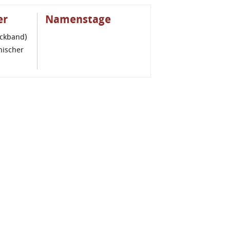
er
Namenstage
ockband)
nischer