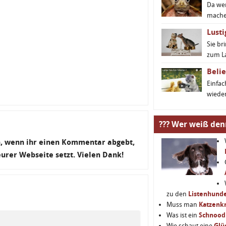
Da we
machen
Lusti
Sie br
zum L
Belie
Einfa
wieder
??? Wer weiß den
en, wenn ihr einen Kommentar abgebt,
 eurer Webseite setzt. Vielen Dank!
zu den
Listenhund
Muss man
Katzenkr
Was ist ein
Schnood
Wie schaut eine
Glü