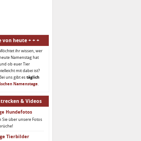
 von heute + + +
Möchtet ihr wissen, wer
heute Namenstag hat
und ob euer Tier
vielleicht mit dabei ist?
Bei uns gibt es
täglich
rischen Namenstage
.
trecken & Videos
ige Hundefotos
 Sie über unsere Fotos
prüche!
ge Tierbilder