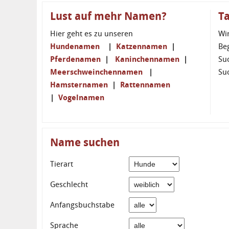
Lust auf mehr Namen?
T
Hier geht es zu unseren
Wi
Hundenamen
|
Katzennamen
|
Be
Pferdenamen
|
Kaninchennamen
|
Su
Meerschweinchennamen
|
Su
Hamsternamen
|
Rattennamen
|
Vogelnamen
Name suchen
Tierart
Geschlecht
Anfangsbuchstabe
Sprache