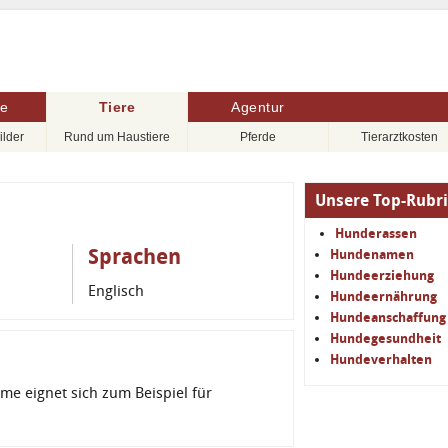
re
Tiere
Agentur
ilder
Rund um Haustiere
Pferde
Tierarztkosten
Unsere Top-Rubr
Hunderassen
Sprachen
Hundenamen
Hundeerziehung
Englisch
Hundeernährung
Hundeanschaffung
Hundegesundheit
Hundeverhalten
ame eignet sich zum Beispiel für