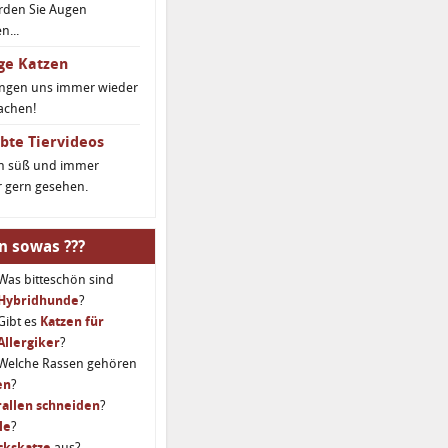
rden Sie Augen
...
ge Katzen
ingen uns immer wieder
achen!
bte Tiervideos
ch süß und immer
 gern gesehen.
n sowas ???
Was bitteschön sind
Hybridhunde
?
Gibt es
Katzen für
Allergiker
?
Welche Rassen gehören
en
?
allen schneiden
?
le
?
ckskatze
aus?