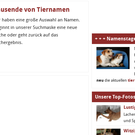
ausende von Tiernamen
r haben eine große Auswahl an Namen.
ginnt in unserer Suchmaske eine neue
che oder geht zurück auf das
+ + + Namenstage
chergebnis.
neu
die aktuellen
tie
Unsere Top-Fotos
Lust
Lachen
und S
Witzi