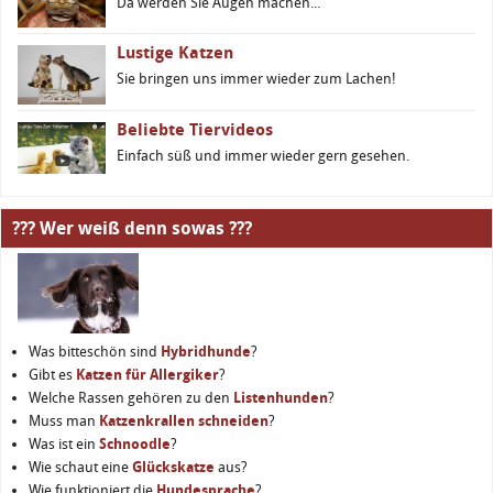
Da werden Sie Augen machen...
Lustige Katzen
Sie bringen uns immer wieder zum Lachen!
Beliebte Tiervideos
Einfach süß und immer wieder gern gesehen.
??? Wer weiß denn sowas ???
Was bitteschön sind
Hybridhunde
?
Gibt es
Katzen für Allergiker
?
Welche Rassen gehören zu den
Listenhunden
?
Muss man
Katzenkrallen schneiden
?
Was ist ein
Schnoodle
?
Wie schaut eine
Glückskatze
aus?
Wie funktioniert die
Hundesprache
?