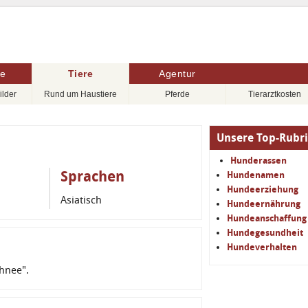
re
Tiere
Agentur
ilder
Rund um Haustiere
Pferde
Tierarztkosten
Unsere Top-Rubr
Hunderassen
Sprachen
Hundenamen
Hundeerziehung
Asiatisch
Hundeernährung
Hundeanschaffung
Hundegesundheit
Hundeverhalten
hnee".