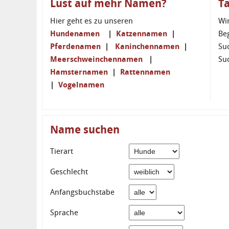
Lust auf mehr Namen?
T
Hier geht es zu unseren
Wi
Hundenamen
|
Katzennamen
|
Be
Pferdenamen
|
Kaninchennamen
|
Su
Meerschweinchennamen
|
Su
Hamsternamen
|
Rattennamen
|
Vogelnamen
Name suchen
Tierart
Geschlecht
Anfangsbuchstabe
Sprache