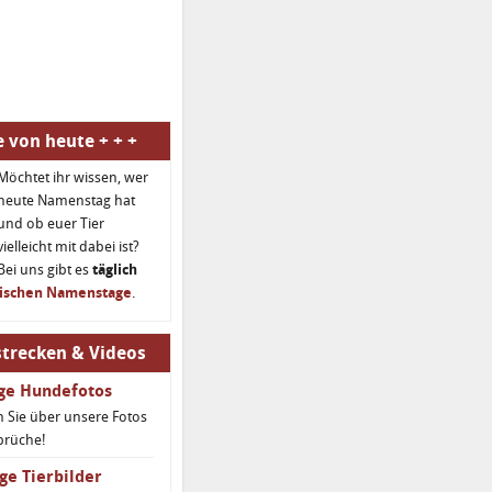
 von heute + + +
Möchtet ihr wissen, wer
heute Namenstag hat
und ob euer Tier
vielleicht mit dabei ist?
Bei uns gibt es
täglich
rischen Namenstage
.
trecken & Videos
ige Hundefotos
 Sie über unsere Fotos
prüche!
ge Tierbilder