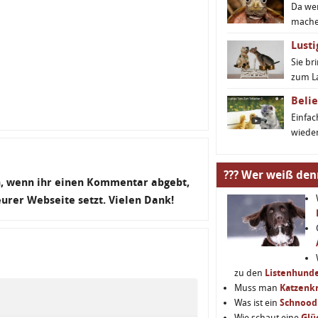
Da we
machen
Lusti
Sie br
zum L
Belie
Einfa
wieder
??? Wer weiß den
en, wenn ihr einen Kommentar abgebt,
 eurer Webseite setzt. Vielen Dank!
zu den
Listenhund
Muss man
Katzenkr
Was ist ein
Schnood
Wie schaut eine
Glü