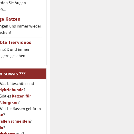
rden Sie Augen
...
ge Katzen
ingen uns immer wieder
achen!
bte Tiervideos
ch süß und immer
 gern gesehen.
n sowas ???
Was bitteschön sind
Hybridhunde
?
Gibt es
Katzen für
Allergiker
?
Welche Rassen gehören
en
?
allen schneiden
?
le
?
ckskatze
aus?