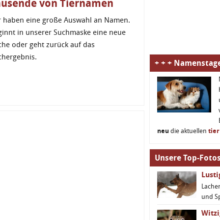
ausende von Tiernamen
r haben eine große Auswahl an Namen.
ginnt in unserer Suchmaske eine neue
che oder geht zurück auf das
chergebnis.
+ + + Namenstage
neu
die aktuellen
tie
Unsere Top-Fotos
Lust
Lachen
und S
Witzi