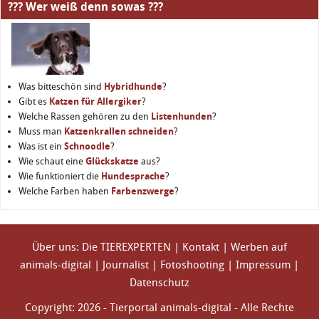
??? Wer weiß denn sowas ???
Was bitteschön sind
Hybridhunde
?
Gibt es
Katzen für Allergiker
?
Welche Rassen gehören zu den
Listenhunden
?
Muss man
Katzenkrallen schneiden
?
Was ist ein
Schnoodle
?
Wie schaut eine
Glückskatze
aus?
Wie funktioniert die
Hundesprache
?
Welche Farben haben
Farbenzwerge
?
Über uns: Die TIEREXPERTEN
|
Kontakt
|
Werben auf
animals-digital
|
Journalist
|
Fotoshooting
|
Impressum
|
Datenschutz
Copyright: 2026 - Tierportal animals-digital - Alle Rechte