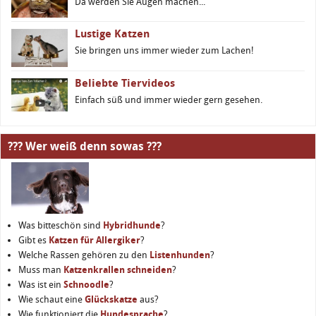
Da werden Sie Augen machen...
Lustige Katzen
Sie bringen uns immer wieder zum Lachen!
Beliebte Tiervideos
Einfach süß und immer wieder gern gesehen.
??? Wer weiß denn sowas ???
Was bitteschön sind
Hybridhunde
?
Gibt es
Katzen für Allergiker
?
Welche Rassen gehören zu den
Listenhunden
?
Muss man
Katzenkrallen schneiden
?
Was ist ein
Schnoodle
?
Wie schaut eine
Glückskatze
aus?
Wie funktioniert die
Hundesprache
?