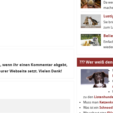
Da we
machen
Lusti
Sie br
zum L
Belie
Einfa
wieder
??? Wer weiß den
en, wenn ihr einen Kommentar abgebt,
 eurer Webseite setzt. Vielen Dank!
zu den
Listenhund
Muss man
Katzenkr
Was ist ein
Schnood
Wie schaut eine
Glü