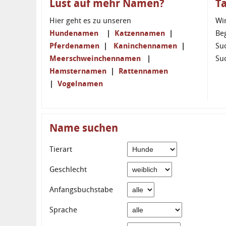
Lust auf mehr Namen?
T
Hier geht es zu unseren
Wi
Hundenamen
|
Katzennamen
|
Be
Pferdenamen
|
Kaninchennamen
|
Su
Meerschweinchennamen
|
Su
Hamsternamen
|
Rattennamen
|
Vogelnamen
Name suchen
Tierart
Geschlecht
Anfangsbuchstabe
Sprache