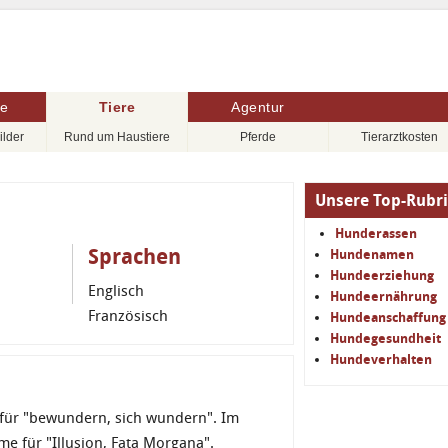
re
Tiere
Agentur
ilder
Rund um Haustiere
Pferde
Tierarztkosten
Unsere Top-Rubr
Hunderassen
Sprachen
Hundenamen
Hundeerziehung
Englisch
Hundeernährung
Französisch
Hundeanschaffung
Hundegesundheit
Hundeverhalten
 für "bewundern, sich wundern". Im
e für "Illusion, Fata Morgana".