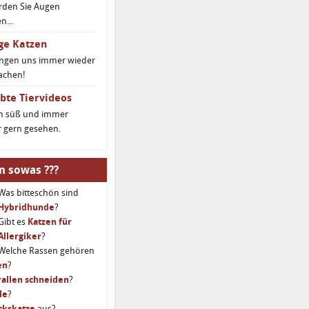
rden Sie Augen
...
ge Katzen
ingen uns immer wieder
achen!
bte Tiervideos
ch süß und immer
 gern gesehen.
n sowas ???
Was bitteschön sind
Hybridhunde
?
Gibt es
Katzen für
Allergiker
?
Welche Rassen gehören
en
?
allen schneiden
?
le
?
ckskatze
aus?