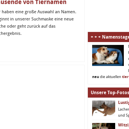
ausende von Tiernamen
r haben eine große Auswahl an Namen.
ginnt in unserer Suchmaske eine neue
che oder geht zurück auf das
chergebnis.
+ + + Namenstage
neu
die aktuellen
tie
Unsere Top-Fotos
Lust
Lachen
und S
Witzi