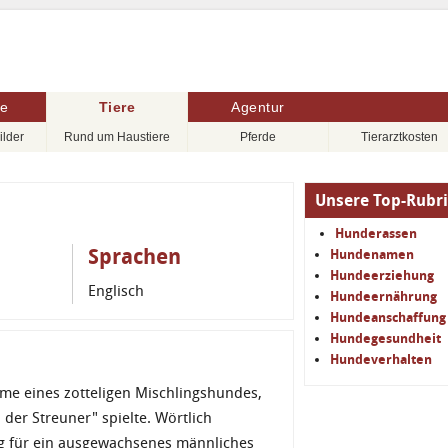
re
Tiere
Agentur
ilder
Rund um Haustiere
Pferde
Tierarztkosten
Unsere Top-Rubr
Hunderassen
Sprachen
Hundenamen
Hundeerziehung
Englisch
Hundeernährung
Hundeanschaffung
Hundegesundheit
Hundeverhalten
e eines zotteligen Mischlingshundes,
der Streuner" spielte. Wörtlich
ng für ein ausgewachsenes männliches