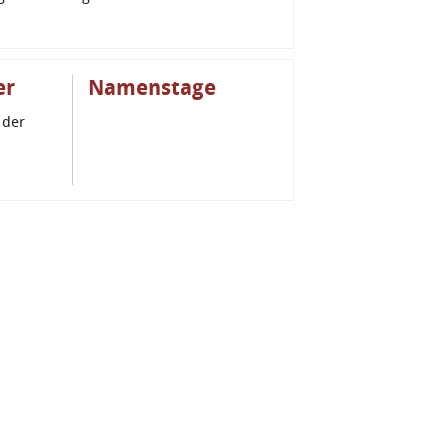
er
Namenstage
 der