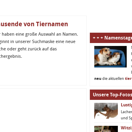
ausende von Tiernamen
r haben eine große Auswahl an Namen.
+ + + Namenstage
ginnt in unserer Suchmaske eine neue
che oder geht zurück auf das
chergebnis.
neu
die aktuellen
tie
Unsere Top-Fotos
Lust
Lachen
und S
Witzi