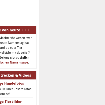
 von heute + + +
Möchtet ihr wissen, wer
heute Namenstag hat
und ob euer Tier
vielleicht mit dabei ist?
Bei uns gibt es
täglich
rischen Namenstage
.
trecken & Videos
ige Hundefotos
 Sie über unsere Fotos
prüche!
ge Tierbilder