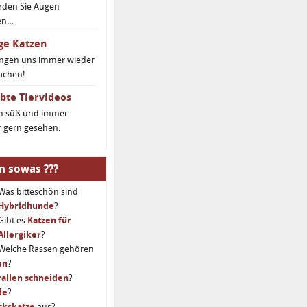
rden Sie Augen
...
ge Katzen
ingen uns immer wieder
achen!
bte Tiervideos
ch süß und immer
 gern gesehen.
n sowas ???
Was bitteschön sind
Hybridhunde
?
Gibt es
Katzen für
Allergiker
?
Welche Rassen gehören
en
?
allen schneiden
?
le
?
ckskatze
aus?