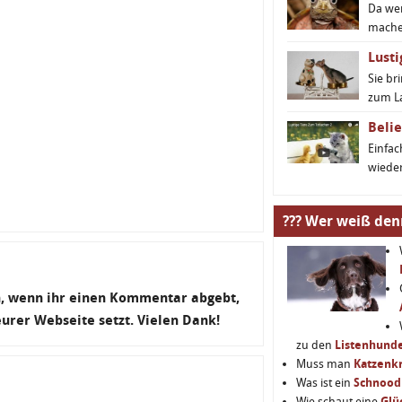
Da we
machen
Lusti
Sie br
zum L
Belie
Einfa
wieder
??? Wer weiß den
en, wenn ihr einen Kommentar abgebt,
 eurer Webseite setzt. Vielen Dank!
zu den
Listenhund
Muss man
Katzenkr
Was ist ein
Schnood
Wie schaut eine
Glü