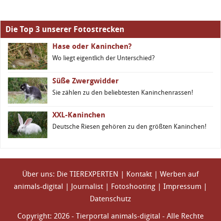
Die Top 3 unserer Fotostrecken
Hase oder Kaninchen?
Wo liegt eigentlich der Unterschied?
Süße Zwergwidder
Sie zählen zu den beliebtesten Kaninchenrassen!
XXL-Kaninchen
Deutsche Riesen gehören zu den größten Kaninchen!
Über uns: Die TIEREXPERTEN
|
Kontakt
|
Werben auf
animals-digital
|
Journalist
|
Fotoshooting
|
Impressum
|
Datenschutz
Copyright: 2026 - Tierportal animals-digital - Alle Rechte